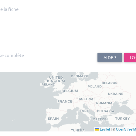
e la fiche
se complète
AIDE ?
LO
Leaflet
|
©
OpenStreetM