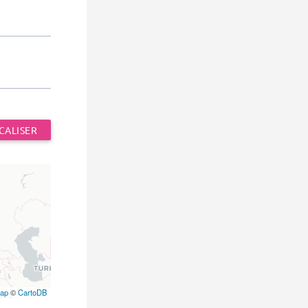
CALISER
ap
©
CartoDB