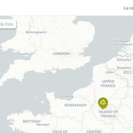
La c
de liste